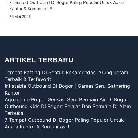
7 Tempat Outbound Di Bogor Paling Populer Untuk Acara
Kantor & Komunitas!!!
26 Mei 2025
ARTIKEL TERBARU
Tempat Rafting Di Sentul: Rekomendasi Arung Jeram
Terbaik & Terfavorit
Inflatable Outbound Di Bogor | Games Seru Gathering
Kantor
Aquagame Bogor: Sensasi Seru Bermain Air Di Bogor
Outbound Kids Di Bogor: Belajar Dan Bermain Di Alam
Terbuka
7 Tempat Outbound Di Bogor Paling Populer Untuk
Acara Kantor & Komunitas!!!